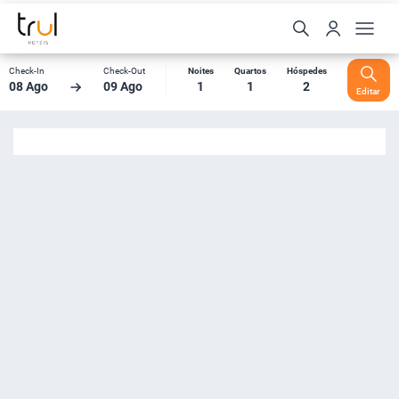
Check-In
Check-Out
Noites
Quartos
Hóspedes
08 Ago
09 Ago
1
1
2
Editar