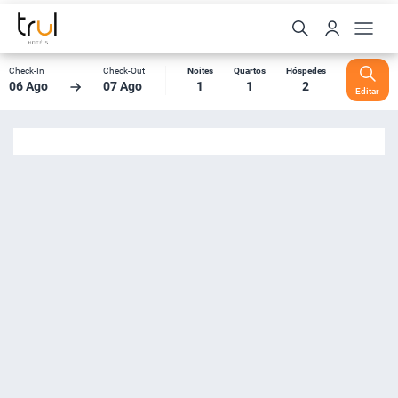
Check-In
Check-Out
Noites
Quartos
Hóspedes
06 Ago
07 Ago
1
1
2
Editar