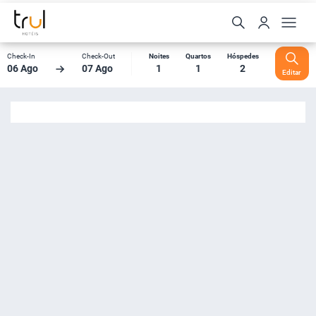
Check-In
Check-Out
Noites
Quartos
Hóspedes
06 Ago
07 Ago
1
1
2
Editar