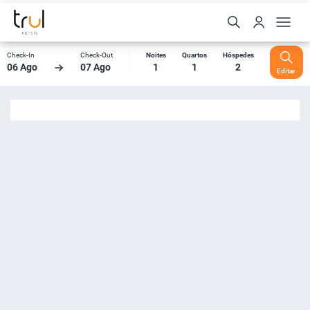
Check-In
Check-Out
Noites
Quartos
Hóspedes
06 Ago
07 Ago
1
1
2
Editar