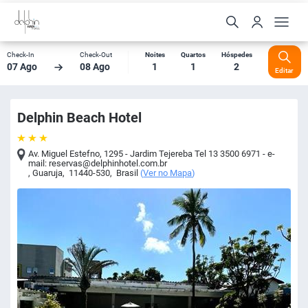
Check-In
Check-Out
Noites
Quartos
Hóspedes
07 Ago
08 Ago
1
1
2
Editar
Delphin Beach Hotel
Av. Miguel Estefno, 1295 - Jardim Tejereba Tel 13 3500 6971 - e-
mail:
reservas@delphinhotel.com.br
,
Guaruja
,
11440-530
,
Brasil
(
Ver no Mapa
)