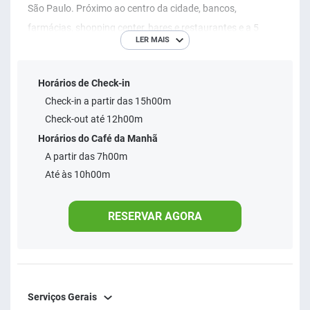
São Paulo. Próximo ao centro da cidade, bancos,
farmácias, shopping center, bares e restaurantes e a 5
LER MAIS
quadras do maior aquário da América Latina “Acqua
Mundo”. Nossos aptos são amplos e confortáveis.
Horários de Check-in
Possuímos 4 categorias: Standard, Superior, Suíte Jardim e
Check-in a partir das 15h00m
Suíte Mar, aptos para atender desde um casal até uma
Check-out até 12h00m
grande família. Além de nossa bela Praia Enseada, o hotel
Horários do Café da Manhã
dispõe de um cardápio variado cardápio servido pelo
A partir das 7h00m
tradicional RESTAURANTE DONA EVA. Além do mais
Até às 10h00m
oferecemos serviço de bar em um confortável Foyer
localizado na área da piscina.
RESERVAR AGORA
Serviços Gerais