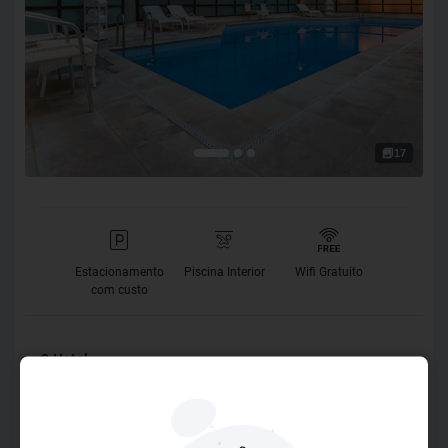
17
Estacionamento
Piscina Interior
Wifi Gratuito
com custo
O Hotel
Localizado em Moema, um dos bairros mais charmosos,
tranquilos, arborizados e com melhor qualidade de vida na