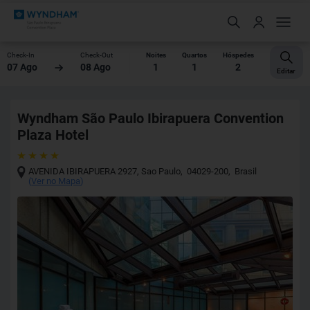
Check-In
Check-Out
Noites
Quartos
Hóspedes
07 Ago
08 Ago
1
1
2
Editar
Wyndham São Paulo Ibirapuera Convention
Plaza Hotel
AVENIDA IBIRAPUERA 2927
,
Sao Paulo
,
04029-200
,
Brasil
(
Ver no Mapa
)