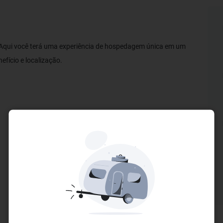
! Aqui você terá uma experiência de hospedagem única em um
fício e localização.