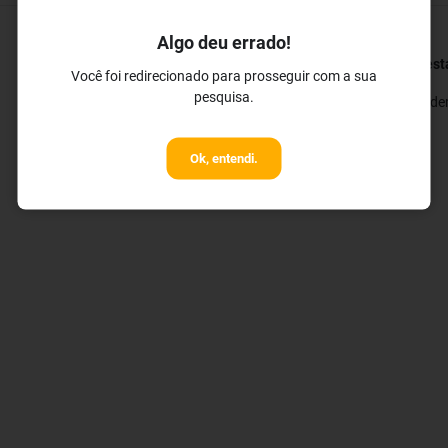
Algo deu errado!
Restaurantes e Bares
Bem-esta
Você foi redirecionado para prosseguir com a sua
pesquisa.
✓ Bar
✓ Academ
Ok, entendi.