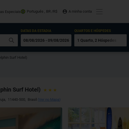
Português , BR /
R$
A minha conta
tas Especiais
DATAS DA ESTADIA
QUARTOS E HÓSPEDES
lphin Surf Hotel)
phin Surf Hotel)
uja
,
11440-500
,
Brasil
(
Ver no Mapa
)