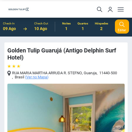
Check-In
Check-Out
Noites
Quartos
Hóspedes
09 Ago
10 Ago
1
1
2
Editar
Golden Tulip Guarujá (Antigo Delphin Surf
Hotel)
RUA MARIA MARTHA ARRUDA R. STEFNO
,
Guaruja
,
11440-500
,
Brasil
(
Ver no Mapa
)