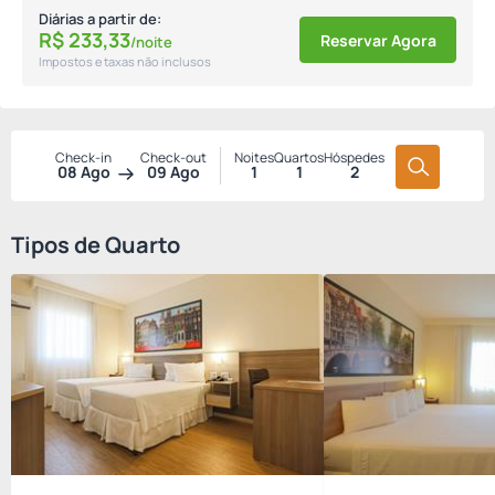
Diárias a partir de:
R$
233,
33
Reservar Agora
/noite
Impostos e taxas não inclusos
Check-in
Check-out
Noites
Quartos
Hóspedes
08 Ago
09 Ago
1
1
2
Tipos de Quarto