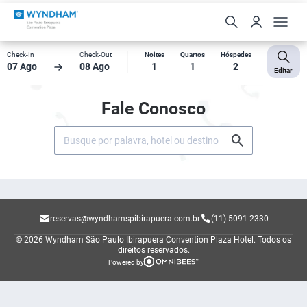
Check-In
Check-Out
Noites
Quartos
Hóspedes
07 Ago
08 Ago
1
1
2
Editar
Fale Conosco
reservas@wyndhamspibirapuera.com.br
(11) 5091-2330
© 2026 Wyndham São Paulo Ibirapuera Convention Plaza Hotel.
Todos os
direitos reservados.
Powered by