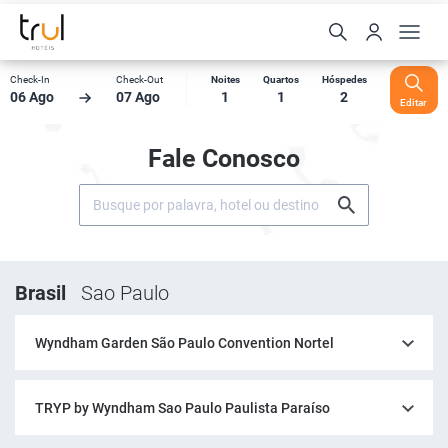
Check-In
Check-Out
Noites
Quartos
Hóspedes
06 Ago
07 Ago
1
1
2
Editar
Fale Conosco
Brasil
Sao Paulo
Wyndham Garden São Paulo Convention Nortel
TRYP by Wyndham Sao Paulo Paulista Paraíso