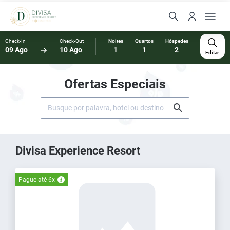
Check-In
Check-Out
Noites
Quartos
Hóspedes
09 Ago
10 Ago
1
1
2
Editar
Ofertas Especiais
Divisa Experience Resort
Pague até 6x