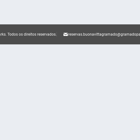
rks.
Todos os direitos reservados.
reservas.buonavittagramado@gramadop