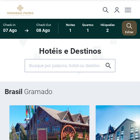
Check-In
Check-Out
Noites
Quartos
Hóspedes
07 Ago
08 Ago
1
1
2
Editar
Hotéis e Destinos
Brasil
Gramado