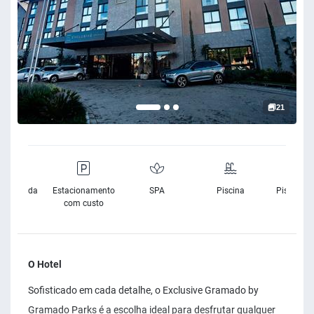
21
rnet Banda
Estacionamento
SPA
Piscina
Piscina In
Larga
com custo
O Hotel
Sofisticado em cada detalhe, o Exclusive Gramado by
Gramado Parks é a escolha ideal para desfrutar qualquer