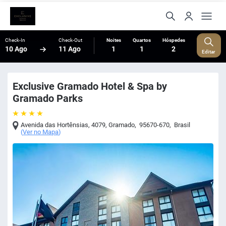
Check-In
Check-Out
Noites
Quartos
Hóspedes
10 Ago
11 Ago
1
1
2
Editar
Exclusive Gramado Hotel & Spa by
Gramado Parks
Avenida das Hortênsias, 4079
,
Gramado
,
95670-670
,
Brasil
(
Ver no Mapa
)