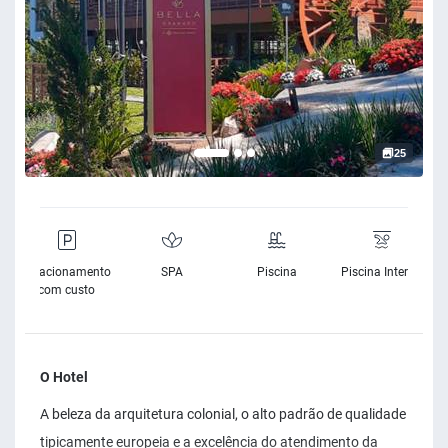
25
e
Estacionamento
SPA
Piscina
Piscina Interior
e
com custo
O Hotel
A beleza da arquitetura colonial, o alto padrão de qualidade
tipicamente europeia e a excelência do atendimento da