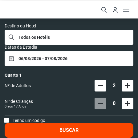
Ilheus North Hotel
Destino ou Hotel
Datas da Estadia
Quarto
1
2
Nº de Adultos
Nº de Crianças
0
0 aos
17
Anos
Tenho um código
BUSCAR