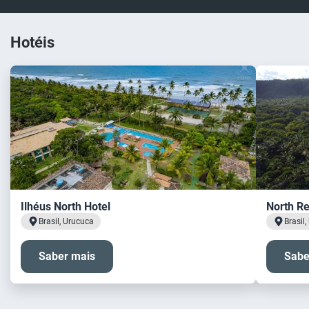
Hotéis
Ilhéus North Hotel
North R
Brasil, Urucuca
Brasil
Saber mais
Sabe