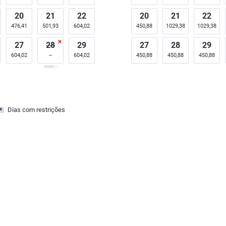
20
21
22
20
21
22
476,41
501,93
604,02
450,88
1029,38
1029,38
27
28
29
27
28
29
604,02
604,02
450,88
450,88
450,88
Dias com restrições
x