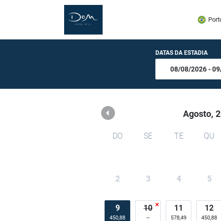
DOM Barra Hotel
Port
DATAS DA ESTADIA
Agosto,
2
DO
SE
TE
QU
2
3
4
5
9
10
11
12
450,88
578,49
450,88