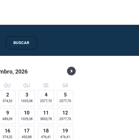
BUSCAR
mbro,
2026
QU
QU
SE
SÁ
2
3
4
5
374,32
1029,38
2577,70
2577,70
9
10
11
12
689,09
1029,38
3853,78
2577,70
16
17
18
19
374,32
450,88
476,41
476,41