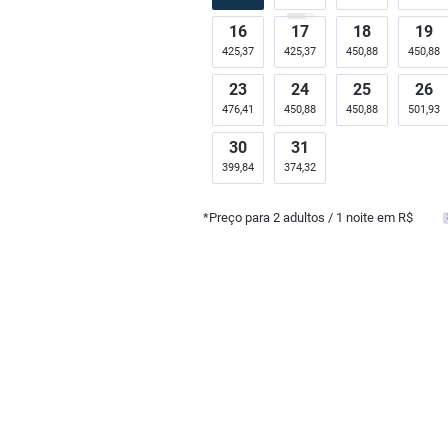
16
17
18
19
425,37
425,37
450,88
450,88
23
24
25
26
476,41
450,88
450,88
501,93
30
31
399,84
374,32
*Preço para
2
adultos
/ 1 noite em R$