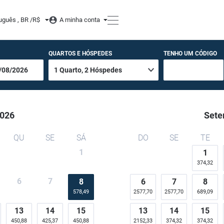
uguês , BR /
R$
A minha conta
QUARTOS E HÓSPEDES
TENHO UM CÓDIGO
026
Sete
QU
SE
SÁ
DO
SE
TE
1
1
374,32
6
7
8
6
7
8
578,49
2577,70
2577,70
689,09
13
14
15
13
14
15
450,88
425,37
450,88
2152,33
374,32
374,32