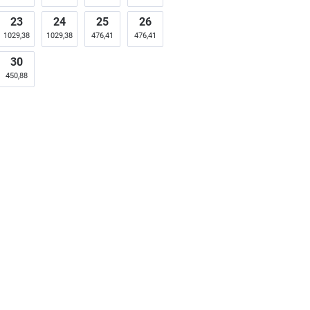
23
24
25
26
1029,38
1029,38
476,41
476,41
30
450,88