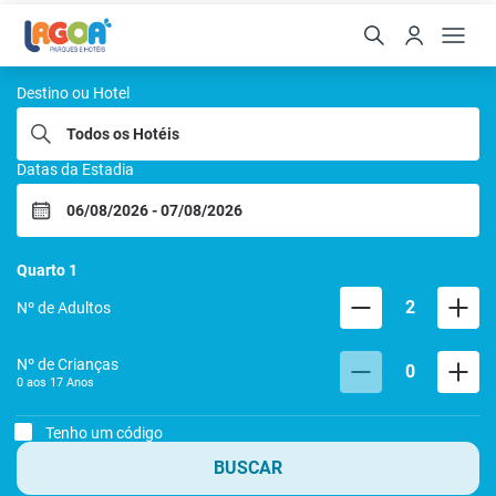
Lagoa Quente Hotel
Destino ou Hotel
Datas da Estadia
Quarto
1
2
Nº de Adultos
Nº de Crianças
0
0 aos
17
Anos
Tenho um código
BUSCAR