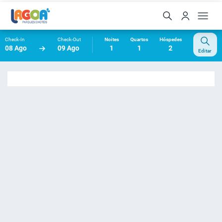
Check-In
Check-Out
Noites
Quartos
Hóspedes
08 Ago
09 Ago
1
1
2
Editar