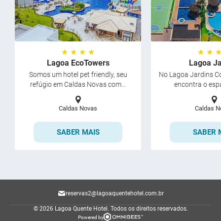
★ ★ ★ ★
★ ★ 
Lagoa EcoTowers
Lagoa Ja
Somos um hotel pet friendly, seu
No Lagoa Jardins Co
refúgio em Caldas Novas com...
encontra o espaç
Caldas Novas
Caldas N
SABER MAIS
SABER 
reservas2@lagoaquentehotel.com.br
© 2026 Lagoa Quente Hotel.
Todos os direitos reservados.
Powered by