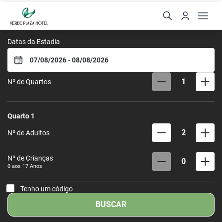
Verde Plaza Hotel
Datas da Estadia
1
Nº de Quartos
Quarto
1
2
Nº de Adultos
Nº de Crianças
0
0 aos
17
Anos
Tenho um código
BUSCAR