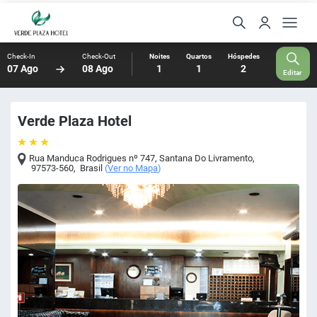
Check-In
Check-Out
Noites
Quartos
Hóspedes
07 Ago
08 Ago
1
1
2
Editar
Verde Plaza Hotel
Rua Manduca Rodrigues nº 747
,
Santana Do Livramento
,
97573-560
,
Brasil
(
Ver no Mapa
)