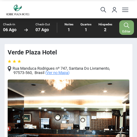
Check-In
Check-Out
Noites
Quartos
Hóspedes
06 Ago
07 Ago
1
1
2
Editar
Verde Plaza Hotel
Rua Manduca Rodrigues nº 747
,
Santana Do Livramento
,
97573-560
,
Brasil
(
Ver no Mapa
)