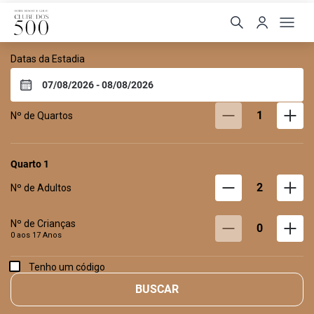
Hotel Resort e Golfe Clu
Datas da Estadia
1
Nº de Quartos
Quarto
1
2
Nº de Adultos
Nº de Crianças
0
0 aos
17
Anos
Tenho um código
BUSCAR