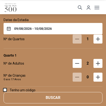
Hotel Resort e Golfe Clu
Datas da Estadia
1
Nº de Quartos
Quarto
1
2
Nº de Adultos
Nº de Crianças
0
0 aos
17
Anos
Tenho um código
BUSCAR