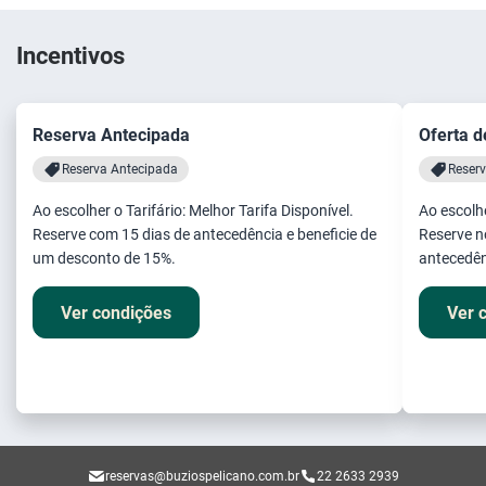
Incentivos
Reserva Antecipada
Oferta d
Reserva Antecipada
Reserv
Ao escolher o Tarifário: Melhor Tarifa Disponível.
Ao escolhe
Reserve com 15 dias de antecedência e beneficie de
Reserve n
um desconto de 15%.
antecedên
Ver condições
Ver 
reservas@buziospelicano.com.br
22 2633 2939