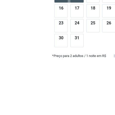
16
17
18
19
23
24
25
26
30
31
*Preço para
2
adultos
/ 1 noite em R$