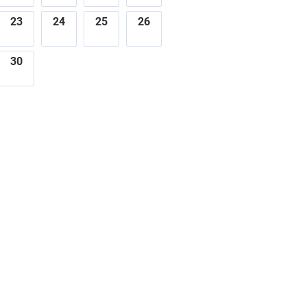
23
24
25
26
30