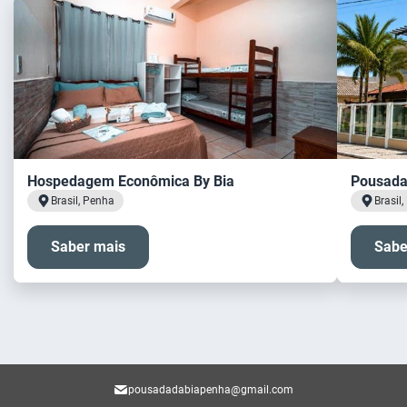
Hospedagem Econômica By Bia
Pousada
Brasil, Penha
Brasil
Saber mais
Sabe
pousadadabiapenha@gmail.com