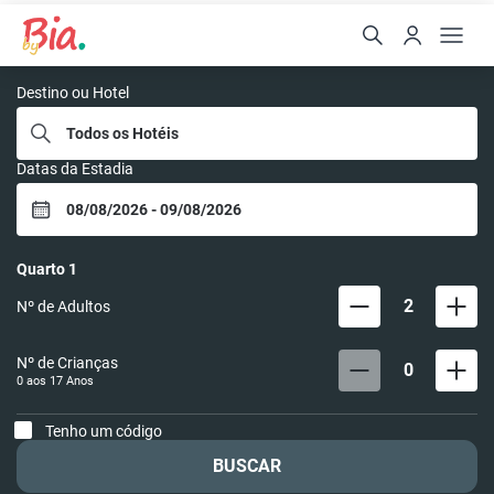
Pousadas By Bia
Destino ou Hotel
Datas da Estadia
Quarto
1
2
Nº de Adultos
Nº de Crianças
0
0 aos
17
Anos
Tenho um código
BUSCAR