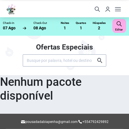
Check-In
Check-Out
Noites
Quartos
Hóspedes
07 Ago
08 Ago
1
1
2
Editar
Ofertas Especiais
Nenhum pacote
disponível
pousadadabiapenha@gmail.com
+554792429892