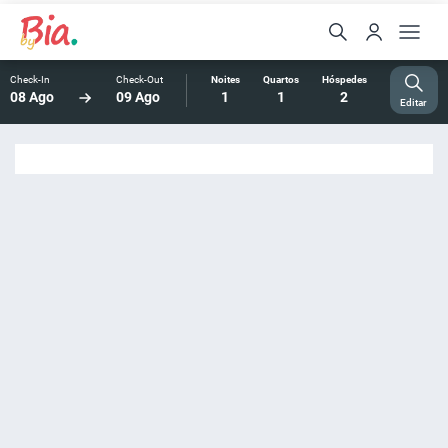
Check-In
Check-Out
Noites
Quartos
Hóspedes
08 Ago
09 Ago
1
1
2
Editar