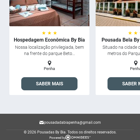
★ ★ ★
★ ★
Hospedagem Econômica By Bia
Pousada Bela By
Nossa localização privilegiada, bem
Situado na cidade 
na frente do parque Beto...
metros do Parque
Penha
Penh
SABER MAIS
SABER 
pousadadabiapenha@gmail.com
© 2026 Pousadas By Bia.
Todos os direitos reservados.
Powered by