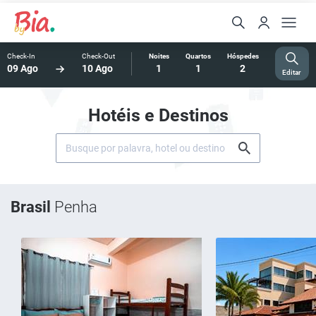
Check-In
Check-Out
Noites
Quartos
Hóspedes
09 Ago
10 Ago
1
1
2
Editar
Hotéis e Destinos
Brasil
Penha