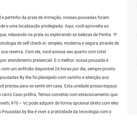
d e pertinho da praia de Armação, nossas pousadas foram
e e uma localização privilegiada. Aqui, você aproveita ao
ue, relaxando na praia ou explorando as belezas de Penha. 💛
ologia de self check-in: simples, moderna e segura através de
 sua reserva. Com ela, você acessa seu quarto com total
 por atendimento presencial. E o melhor: nossa pousada é
com um anfitrião disponível 24 horas por dia, sempre pronto
pousadas By Bia foi planejado com carinho e atenção aos
ê precisa para se sentir em casa. Esta unidade possui espaço
 o carro Caso prefira, Temos convênio com estacionamento que
etti, 970 – Vc pode adquirir de forma opcional direto com eles
Pousadas by Bia é viver a praticidade da tecnologia com o