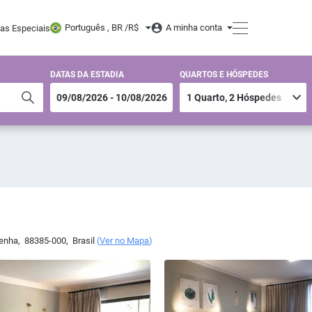
Português , BR /
R$
A minha conta
tas Especiais
DATAS DA ESTADIA
QUARTOS E HÓSPEDES
enha
,
88385-000
,
Brasil
(
Ver no Mapa
)