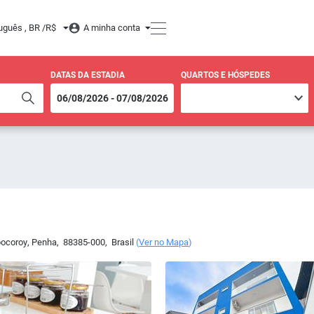
uguês , BR /
R$
A minha conta
DATAS DA ESTADIA
QUARTOS E HÓSPEDES
pocoroy
,
Penha
,
88385-000
,
Brasil
(
Ver no Mapa
)