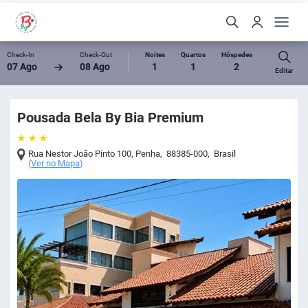
Check-In
Check-Out
Noites
Quartos
Hóspedes
07 Ago
08 Ago
1
1
2
Editar
Pousada Bela By Bia Premium
Rua Nestor João Pinto 100
,
Penha
,
88385-000
,
Brasil
(
Ver no Mapa
)