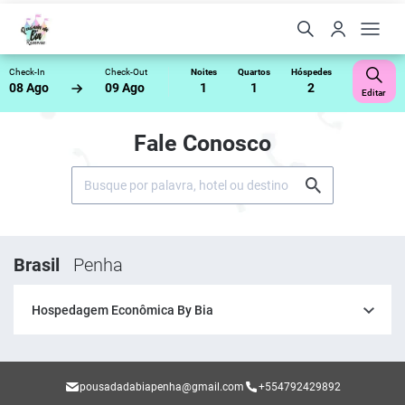
Check-In
Check-Out
Noites
Quartos
Hóspedes
08 Ago
09 Ago
1
1
2
Editar
Fale Conosco
Brasil
Penha
Hospedagem Econômica By Bia
pousadadabiapenha@gmail.com
+554792429892