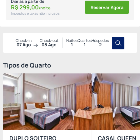
Diárias a partir de:
R$
299,
00
Reservar Agora
/noite
Impostos e taxas não inclusos
Check-in
Check-out
Noites
Quartos
Hóspedes
07 Ago
08 Ago
1
1
2
Tipos de Quarto
DUPLO SOLTEIRO
CASAL QUEEN