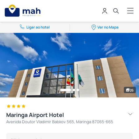
Ligar ao hotel
Ver no Mapa
26
Maringa Airport Hotel
Avenida Doutor Vladimir Babkov 565, Maringa 87065-665