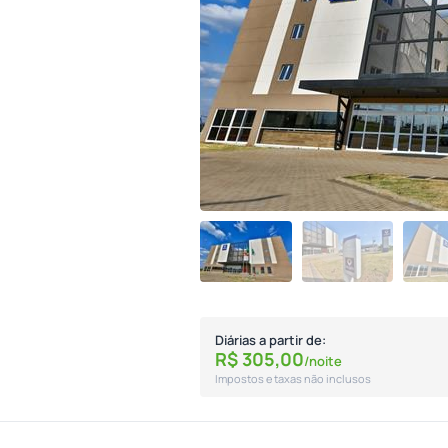
Diárias a partir de:
R$
305,
00
/noite
Impostos e taxas não inclusos