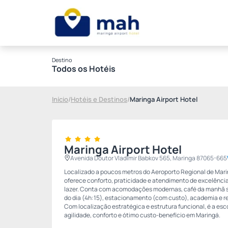
Destino
Todos os Hotéis
Início
/
Hotéis e Destinos
/
Maringa Airport Hotel
Maringa Airport Hotel
Avenida Doutor Vladimir Babkov 565, Maringa 87065-665
Localizado a poucos metros do Aeroporto Regional de Marin
oferece conforto, praticidade e atendimento de excelência
lazer. Conta com acomodações modernas, café da manhã se
do dia (4h:15), estacionamento (com custo), academia e re
Com localização estratégica e estrutura funcional, é a es
agilidade, conforto e ótimo custo-benefício em Maringá.