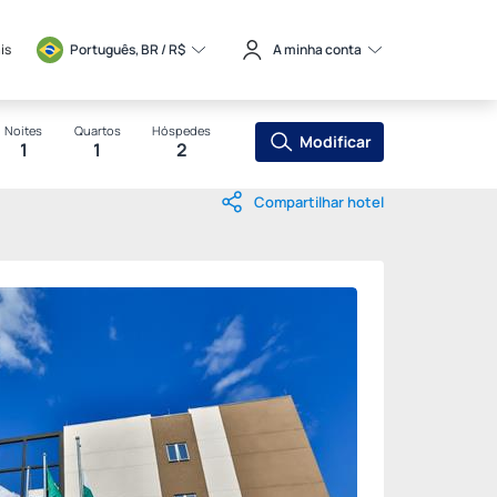
is
Português, BR / 
R$
A minha conta
Noites
Quartos
Hóspedes
Modificar
1
1
2
Compartilhar hotel