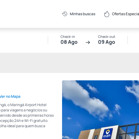
Ofertas Especia
Minhas buscas
Check-in
Check-out
08 Ago
09 Ago
Ver no Mapa
gá, o Maringá Airport Hotel
 para viagens a negócios ou
rvido desde as primeiras horas
cepção 24h e Wi-Fi gratuito.
colha ideal para quem busca