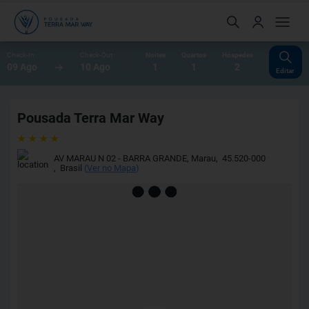
Check-In
Check-Out
Noites
Quartos
Hóspedes
09 Ago
10 Ago
1
1
2
Editar
Pousada Terra Mar Way
AV MARAU N 02 - BARRA GRANDE
,
Marau
,
45.520-000
,
Brasil
(
Ver no Mapa
)