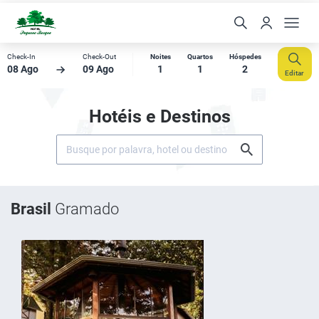
Check-In
Check-Out
Noites
Quartos
Hóspedes
08 Ago
09 Ago
1
1
2
Editar
Hotéis e Destinos
Brasil
Gramado