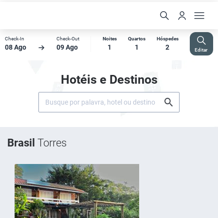
Check-In
Check-Out
Noites
Quartos
Hóspedes
08 Ago
09 Ago
1
1
2
Editar
Hotéis e Destinos
Brasil
Torres