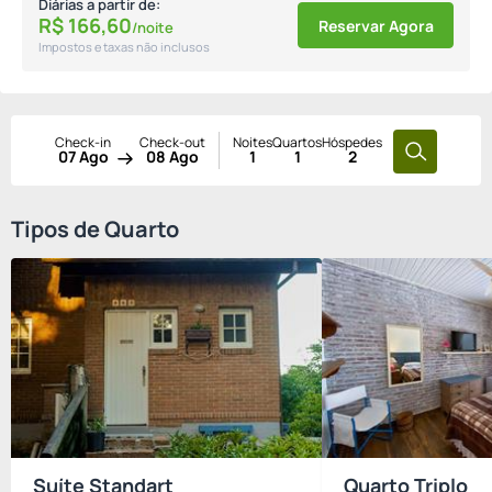
Diárias a partir de:
R$
166,
60
Reservar Agora
/noite
Impostos e taxas não inclusos
Check-in
Check-out
Noites
Quartos
Hóspedes
07 Ago
08 Ago
1
1
2
Tipos de Quarto
Suíte Standart
Quarto Triplo