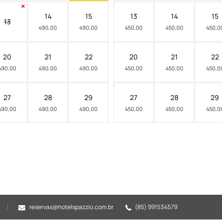
14
15
13
14
15
13
490,00
490,00
450,00
450,00
450,0
20
21
22
20
21
22
490,00
490,00
490,00
450,00
450,00
450,0
27
28
29
27
28
29
490,00
490,00
490,00
450,00
450,00
450,0
reservas@hotelspazzio.com.br
(85) 991534579