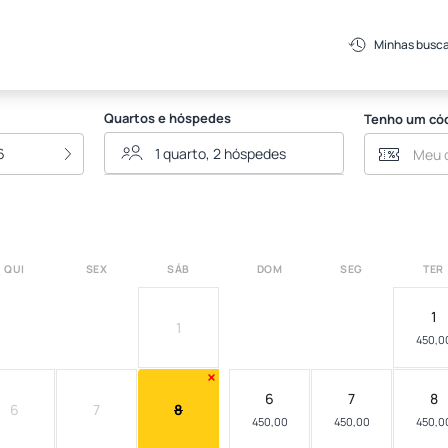
e
Minhas busc
Quartos e hóspedes
Tenho um có
6
QUI
SEX
SÁB
DOM
SEG
TER
1
1
450,0
6
7
8
6
7
8
450,00
450,00
450,0