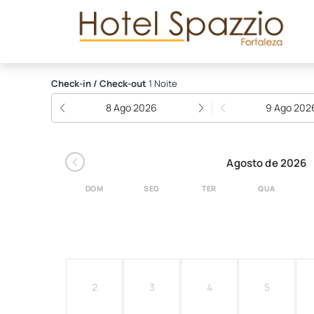
Spazzio Hotel Residenc
Check-in / Check-out
1 Noite
8 Ago 2026
9 Ago 202
‹
Agosto de 2026
DOM
SEG
TER
QUA
2
3
4
5