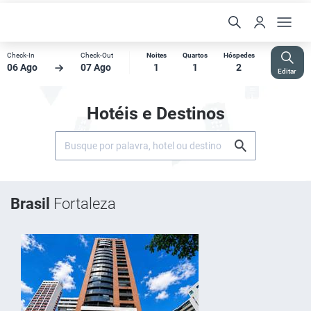
Check-In
Check-Out
Noites
Quartos
Hóspedes
06 Ago
07 Ago
1
1
2
Editar
Hotéis e Destinos
Brasil
Fortaleza