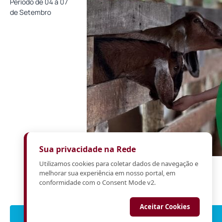
Período de 04 à 07
do Brasil
de Setembro
Sua privacidade na Rede
Utilizamos cookies para coletar dados de navegação e
Feriado Dia das Crianças
melhorar sua experiência em nosso portal, em
conformidade com o Consent Mode v2.
Período de 09 à 12 de Outubro
Aceitar Cookies
Saber mais
Saber mais