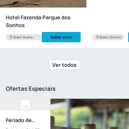
Hotel Fazenda Parque dos
Sonhos
Saber mais
Brasil, Bueno
Brasil, Socorro
Brandao
Ver todos
Ofertas Especiais
Feriado de
Independência