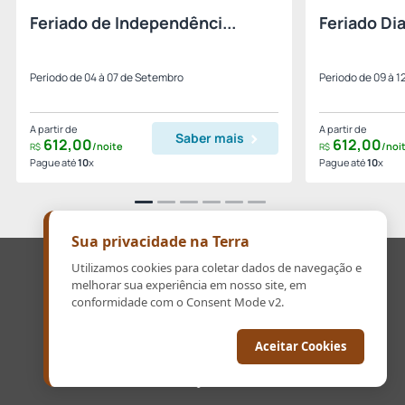
Feriado de Independênci...
Feriado Dia
Período de 04 à 07 de Setembro
Periodo de 09 à 1
A partir de
A partir de
Saber mais
612,
00
612,
00
/noite
/noi
R$
R$
Pague até
10
x
Pague até
10
x
Sua privacidade na Terra
reservassonhos09@gmail.com
Utilizamos cookies para coletar dados de navegação e
melhorar sua experiência em nosso site, em
19 99930-5375
conformidade com o Consent Mode v2.
© 2026 Hotel Fazenda Terra dos Sonhos.
Aceitar Cookies
Política de Cookies
Powered by