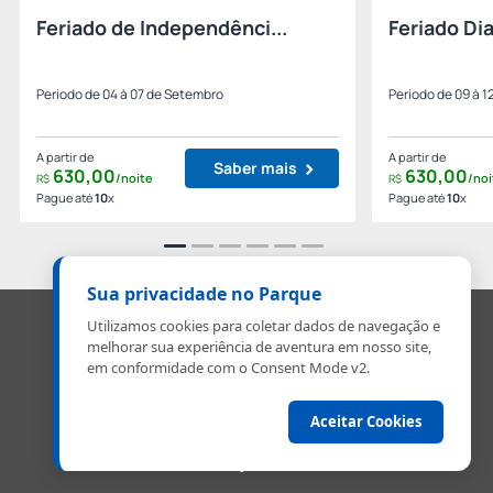
Feriado de Independênci...
Feriado Dia
Periodo de 04 à 07 de Setembro
Periodo de 09 à 1
A partir de
A partir de
Saber mais
630,
00
630,
00
/noite
/noi
R$
R$
Pague até
10
x
Pague até
10
x
Sua privacidade no Parque
reservassonhos08@gmail.com
Utilizamos cookies para coletar dados de navegação e
melhorar sua experiência de aventura em nosso site,
19 98181-5870
em conformidade com o Consent Mode v2.
© 2026 Hotel Fazenda Parque dos Sonhos .
Aceitar Cookies
Política de Cookies
Powered by