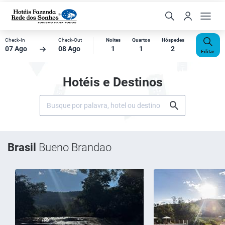
Check-In
Check-Out
Noites
Quartos
Hóspedes
07 Ago
08 Ago
1
1
2
Editar
Hotéis e Destinos
Brasil
Bueno Brandao