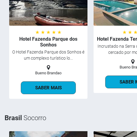
★ ★ ★ ★ ★
★ ★ 
Hotel Fazenda Parque dos
Hotel Fazenda Te
Sonhos
Incrustado na Serra 
O Hotel Fazenda Parque dos Sonhos é
cercado por mo
um complexo turístico lo...
Bueno Br
Bueno Brandao
SABER 
SABER MAIS
Brasil
Socorro