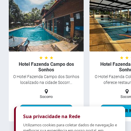
★ ★ ★
★ ★
Hotel Fazenda Campo dos
Hotel Fazenda
Sonhos
Sonh
O Hotel Fazenda Campo dos Sonhos
O Hotel Fazenda Co
localizado na cidade Socorr...
oferece restaura
Socorro
Socor
SABER MAIS
SABER 
Sua privacidade na Rede
Utilizamos cookies para coletar dados de navegação e
melhorar sua experiência em nosso portal, em