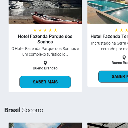
★ ★ ★ ★ ★
★ ★ 
Hotel Fazenda Parque dos
Hotel Fazenda Te
Sonhos
Incrustado na Serra 
O Hotel Fazenda Parque dos Sonhos é
cercado por mo
um complexo turístico lo...
Bueno Br
Bueno Brandao
SABER 
SABER MAIS
Brasil
Socorro