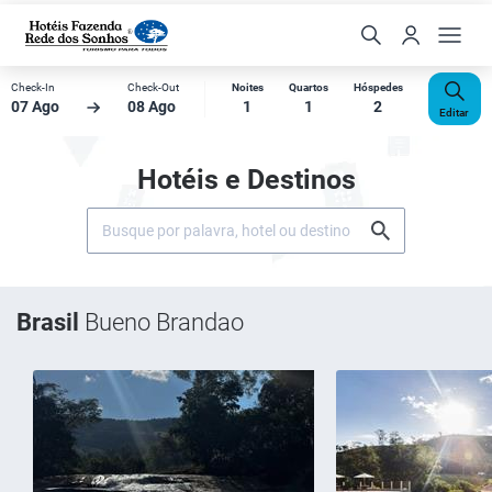
Check-In
Check-Out
Noites
Quartos
Hóspedes
07 Ago
08 Ago
1
1
2
Editar
Hotéis e Destinos
Brasil
Bueno Brandao