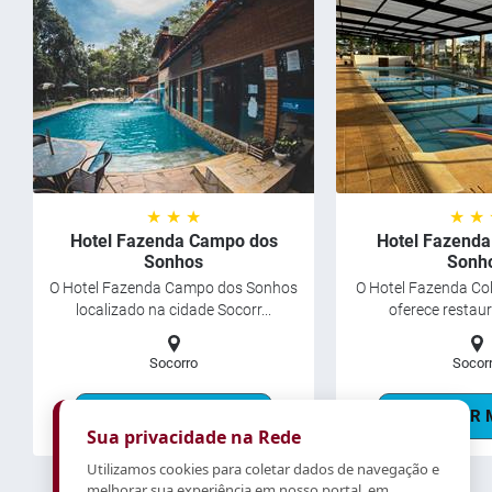
★ ★ ★
★ ★
Hotel Fazenda Campo dos
Hotel Fazenda
Sonhos
Sonh
O Hotel Fazenda Campo dos Sonhos
O Hotel Fazenda Co
localizado na cidade Socorr...
oferece restaura
Socorro
Socor
SABER MAIS
SABER 
Sua privacidade na Rede
Utilizamos cookies para coletar dados de navegação e
melhorar sua experiência em nosso portal, em