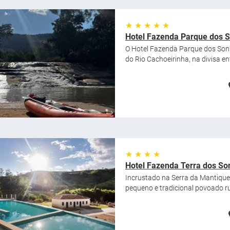
★ ★ ★ ★ ★
Hotel Fazenda Parque dos 
O Hotel Fazenda Parque dos Sonh
do Rio Cachoeirinha, na divisa en
★ ★ ★ ★
Hotel Fazenda Terra dos So
Incrustado na Serra da Mantique
pequeno e tradicional povoado rur